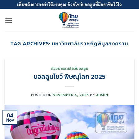
Skip
เพิ่มพลังการจดจำให้งานคุณ ด้วยโชว์บอลลูนที่มืออาชีพไว้ใจ
to
content
TAG ARCHIVES:
มหาวิทยาลัยราชภัฏพิบูลสงคราม
ตัวอย่างงานโชว์บอลลูน
บอลลูนโชว์ พิษณุโลก 2025
POSTED ON
NOVEMBER 4, 2025
BY
ADMIN
04
Nov