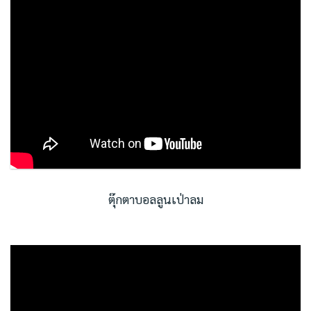
ตุ๊กตาบอลลูนเป่าลม