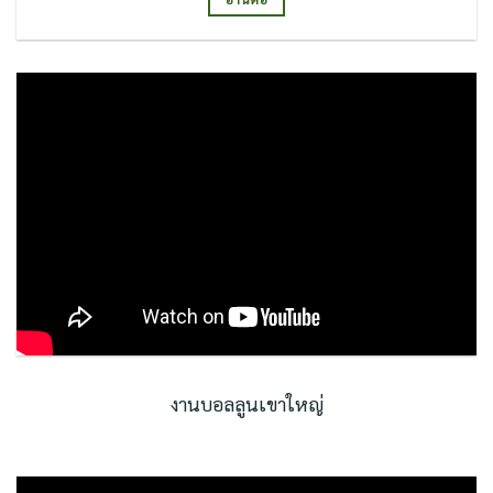
งานบอลลูนเขาใหญ่