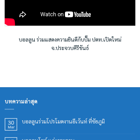
บอลลูน ร่วมแสดงความยินดีกับปั๊ม ปตท.เปิดใหม่
จ.ประจวบคีรีขันธ์
บทความล่าสุด
บอลลูนร่วมโปรโมตงานอีเว้นท์ ที่ชัยภูมิ
30
Mar
No
Comments
on