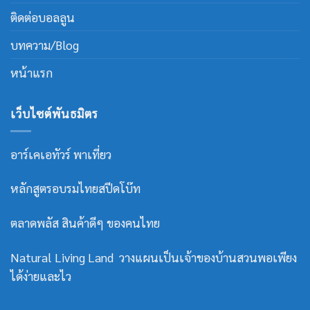
ติดต่อบอลลูน
บทความ/Blog
หน้าแรก
เว็บไซต์พันธมิตร
อาร์เคเอทัวร์ พาเที่ยว
หลักสูตรอบรมไทยสปีดโบ๊ท
ตลาดพลัส สินค้าดีๆ ของคนไทย
Natural Living Land วางแผนเป็นเจ้าของบ้านสวนพอเพียง
ได้ง่ายและไว