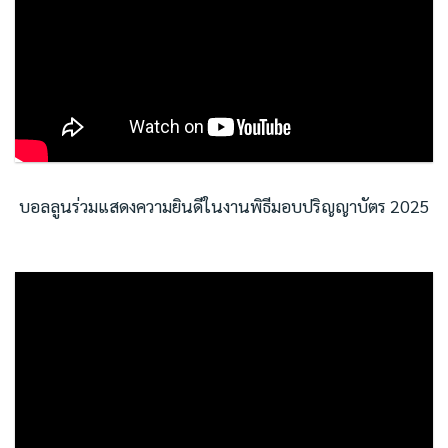
บอลลูนร่วมแสดงความยินดีในงานพิธีมอบปริญญาบัตร 2025