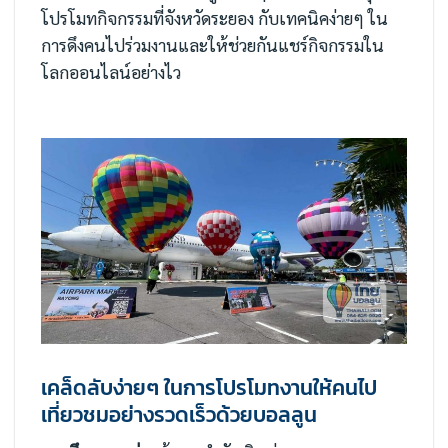
โปรโมทกิจกรรมที่จังหวัดระยอง กับเทคนิคง่ายๆ ใน
การดึงคนไปร่วมงานและให้ช่วยกันแชร์กิจกรรมใน
โลกออนไลน์อย่างไว
เคล็ดลับง่ายๆ ในการโปรโมทงานให้คนไป
เที่ยวชมอย่างรวดเร็วด้วยบอลลูน