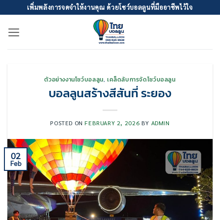
Skip
เพิ่มพลังการจดจำให้งานคุณ ด้วยโชว์บอลลูนที่มืออาชีพไว้ใจ
to
content
ตัวอย่างงานโชว์บอลลูน
,
เคล็ดลับการจัดโชว์บอลลูน
บอลลูนสร้างสีสันที่ ระยอง
POSTED ON
FEBRUARY 2, 2026
BY
ADMIN
02
Feb