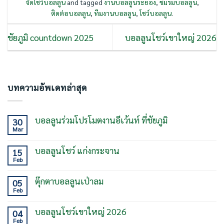
จัดโชว์บอลลูน
and tagged
งานบอลลูนระยอง
,
ชมรมบอลลูน
,
ติดต่อบอลลูน
,
ทีมงานบอลลูน
,
โชว์บอลลูน
.
ชัยภูมิ countdown 2025
บอลลูนโชว์เขาใหญ่ 2026
บทความอัพเดทล่าสุด
บอลลูนร่วมโปรโมตงานอีเว้นท์ ที่ชัยภูมิ
30
Mar
No
Comments
on
บอลลูนโชว์ แก่งกระจาน
15
บอลลูน
ร่วม
Feb
No
โปรโมต
Comments
งาน
on
ตุ๊กตาบอลลูนเป่าลม
อี
05
บอลลูน
เว้
โชว์
Feb
No
นท์
แก่ง
Comments
ที่
กระจาน
on
ชัยภูมิ
บอลลูนโชว์เขาใหญ่ 2026
04
ตุ๊กตา
บอลลูน
Feb
No