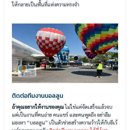
ให้กลายเป็นพื้นที่แห่งความทรงจำ
ติดต่อทีมงานบอลลูน
ถ้าคุณอยากให้งานของคุณ
ไม่ใช่แค่จัดเสร็จแล้วจบ
แต่เป็นงานที่คนถ่าย คนแชร์ และคนพูดถึง อย่าลืม
มองหา “บอลลูน” เป็นตัวช่วยสร้างความว้าวให้กับอีเว้