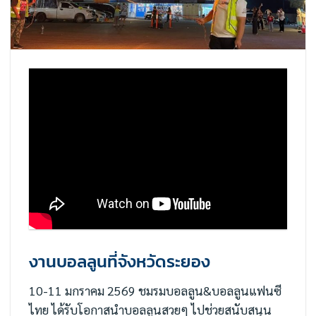
งานบอลลูนที่จังหวัดระยอง
10-11 มกราคม 2569 ชมรมบอลลูน&บอลลูนแฟนซี
ไทย ได้รับโอกาสนำบอลลูนสวยๆ ไปช่วยสนับสนุน