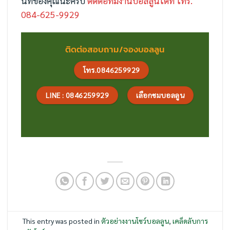
นท์ของคุณนะครับ
ติดต่อทีมงานบอลลูนได้ที่ โทร.
084-625-9929
ติดต่อสอบถาม/จองบอลลูน
โทร.0846259929
LINE : 0846259929
เลือกชมบอลลูน
This entry was posted in
ตัวอย่างงานโชว์บอลลูน
,
เคล็ดลับการ