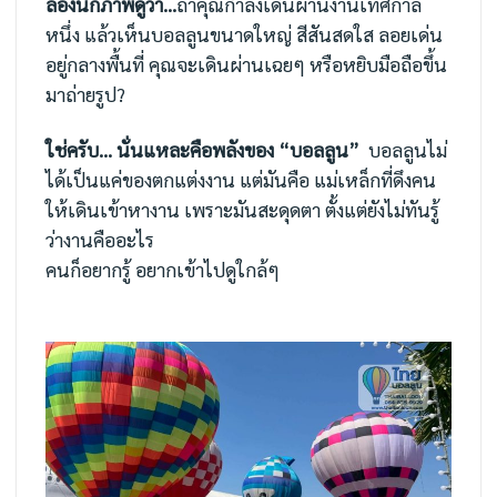
ลองนึกภาพดูว่า…
ถ้าคุณกำลังเดินผ่านงานเทศกาล
หนึ่ง แล้วเห็นบอลลูนขนาดใหญ่ สีสันสดใส ลอยเด่น
อยู่กลางพื้นที่ คุณจะเดินผ่านเฉยๆ หรือหยิบมือถือขึ้น
มาถ่ายรูป?
ใช่ครับ… นั่นแหละคือพลังของ “บอลลูน”
บอลลูนไม่
ได้เป็นแค่ของตกแต่งงาน แต่มันคือ แม่เหล็กที่ดึงคน
ให้เดินเข้าหางาน เพราะมันสะดุดตา ตั้งแต่ยังไม่ทันรู้
ว่างานคืออะไร
คนก็อยากรู้ อยากเข้าไปดูใกล้ๆ