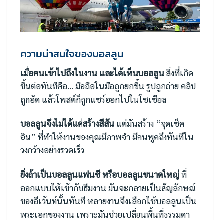
ความน่าสนใจของบอลลูน
เมื่อคนเข้าไปถึงในงาน และได้เห็นบอลลูน
สิ่งที่เกิด
ขึ้นต่อทันทีคือ… มือถือในมือถูกยกขึ้น รูปถูกถ่าย คลิป
ถูกอัด แล้วโพสต์ก็ถูกแชร์ออกไปในโซเชียล
บอลลูนจึงไม่ได้แค่สร้างสีสัน
แต่มันสร้าง “จุดเช็ค
อิน” ที่ทำให้งานของคุณมีภาพจำ มีคนพูดถึงทันทีใน
วงกว้างอย่างรวดเร็ว
ยิ่งถ้าเป็นบอลลูนแฟนซี หรือบอลลูนขนาดใหญ่
ที่
ออกแบบให้เข้ากับธีมงาน มันจะกลายเป็นสัญลักษณ์
ของอีเว้นท์นั้นทันที หลายงานจึงเลือกใช้บอลลูนเป็น
พระเอกของงาน เพราะมันช่วยเปลี่ยนพื้นที่ธรรมดา