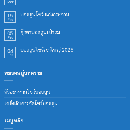
Mar
No
Comments
on
บอลลูนโชว์ แก่งกระจาน
15
บอลลูน
ร่วม
Feb
No
โปรโมต
Comments
งาน
on
ตุ๊กตาบอลลูนเป่าลม
อี
05
บอลลูน
เว้
โชว์
Feb
No
นท์
แก่ง
Comments
ที่
กระจาน
on
ชัยภูมิ
บอลลูนโชว์เขาใหญ่ 2026
04
ตุ๊กตา
บอลลูน
Feb
No
เป่า
Comments
ลม
on
บอลลูน
หมวดหมู่บทความ
โชว์
เขา
ใหญ่
2026
ตัวอย่างงานโชว์บอลลูน
เคล็ดลับการจัดโชว์บอลลูน
เมนูหลัก