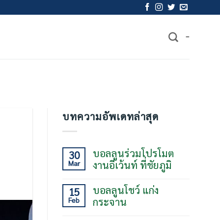
-
บทความอัพเดทล่าสุด
บอลลูนร่วมโปรโมต
30
งานอีเว้นท์ ที่ชัยภูมิ
Mar
No
Comments
บอลลูนโชว์ แก่ง
15
on
กระจาน
Feb
บอลลูน
ร่วม
No
โปรโมต