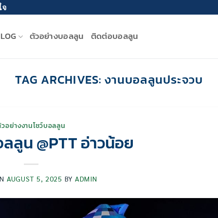
ใจ
BLOG
ตัวอย่างบอลลูน
ติดต่อบอลลูน
TAG ARCHIVES:
งานบอลลูนประจวบ
ตัวอย่างงานโชว์บอลลูน
ลูน @PTT อ่าวน้อย
ON
AUGUST 5, 2025
BY
ADMIN