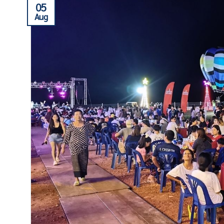
05
Aug