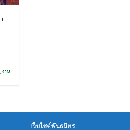
ตา
,
งาน
เว็บไซต์พันธมิตร