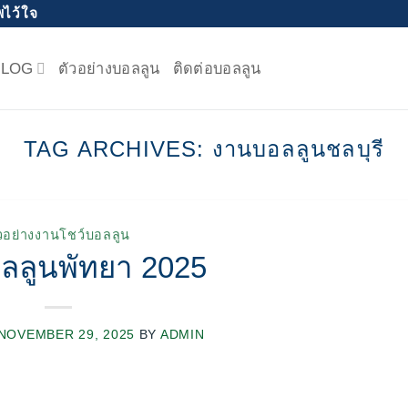
พไว้ใจ
BLOG
ตัวอย่างบอลลูน
ติดต่อบอลลูน
TAG ARCHIVES:
งานบอลลูนชลบุรี
วอย่างงานโชว์บอลลูน
ลลูนพัทยา 2025
NOVEMBER 29, 2025
BY
ADMIN