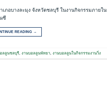
อำเภอบางละมุง จังหวัดชลบุรี ในงานกิจกรรมภายใ
นซี
NTINUE READING
→
อลลูนชลบุรี
,
งานบอลลูนพัทยา
,
งานบอลลูนในกิจกรรมงานวิ่ง