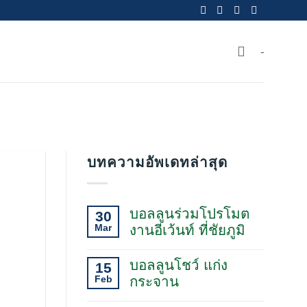
-
บทความอัพเดทล่าสุด
บอลลูนร่วมโปรโมต
30
Mar
งานอีเว้นท์ ที่ชัยภูมิ
No
Comments
บอลลูนโชว์ แก่ง
15
on
Feb
กระจาน
บอลลูน
ร่วม
No
โปรโมต