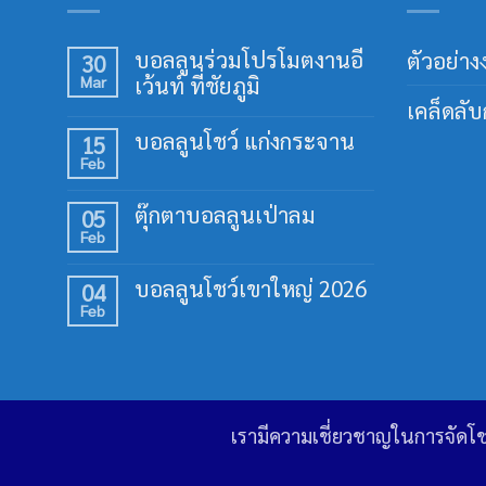
บอลลูนร่วมโปรโมตงานอี
ตัวอย่า
30
เว้นท์ ที่ชัยภูมิ
Mar
เคล็ดลั
No
Comments
บอลลูนโชว์ แก่งกระจาน
15
on
Feb
บอลลูน
No
ร่วม
Comments
โปรโมต
on
ตุ๊กตาบอลลูนเป่าลม
05
งาน
บอลลูน
Feb
อี
โชว์
No
เว้
แก่ง
Comments
นท์
กระจาน
on
บอลลูนโชว์เขาใหญ่ 2026
04
ที่
ตุ๊กตา
Feb
ชัยภูมิ
บอลลูน
No
เป่า
Comments
ลม
on
บอลลูน
โชว์
เขา
ใหญ่
เรามีความเชี่ยวชาญในการจัดโ
2026