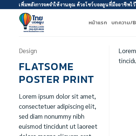
Skip
เพิ่มพลังการจดจำให้งานคุณ ด้วยโชว์บอลลูนที่มืออาชีพไว้
to
หน้าแรก
บทความ/
content
Design
Lorem 
tincid
FLATSOME
POSTER PRINT
Lorem ipsum dolor sit amet,
consectetuer adipiscing elit,
sed diam nonummy nibh
euismod tincidunt ut laoreet