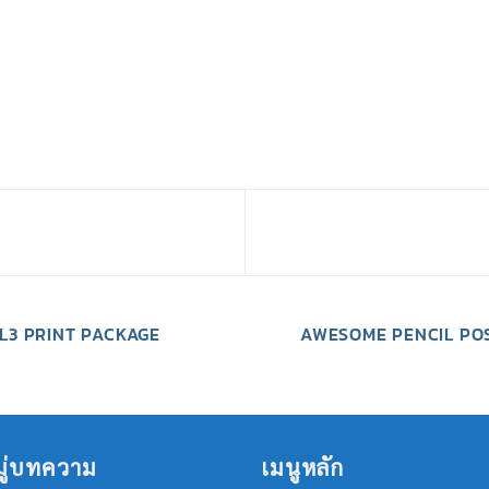
L3 PRINT PACKAGE
AWESOME PENCIL PO
ู่บทความ
เมนูหลัก