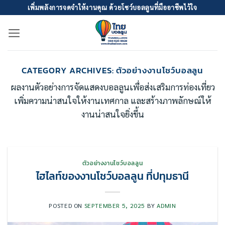
Skip
เพิ่มพลังการจดจำให้งานคุณ ด้วยโชว์บอลลูนที่มืออาชีพไว้ใจ
to
content
CATEGORY ARCHIVES:
ตัวอย่างงานโชว์บอลลูน
ผลงานตัวอย่างการจัดแสดงบอลลูนเพื่อส่งเสริมการท่องเที่ยว
เพิ่มความน่าสนใจให้งานเทศกาล และสร้างภาพลักษณ์ให้
งานน่าสนใจยิ่งขึ้น
ตัวอย่างงานโชว์บอลลูน
ไฮไลท์ของงานโชว์บอลลูน ที่ปทุมธานี
POSTED ON
SEPTEMBER 5, 2025
BY
ADMIN