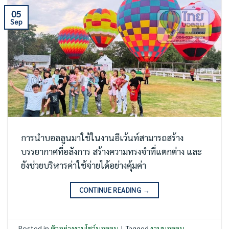
05
Sep
การนำบอลลูนมาใช้ในงานอีเว้นท์สามารถสร้าง
บรรยากาศที่อลังการ สร้างความทรงจำที่แตกต่าง และ
ยังช่วยบริหารค่าใช้จ่ายได้อย่างคุ้มค่า
CONTINUE READING
→
Posted in
ตัวอย่างงานโชว์บอลลูน
|
Tagged
งานบอลลูน