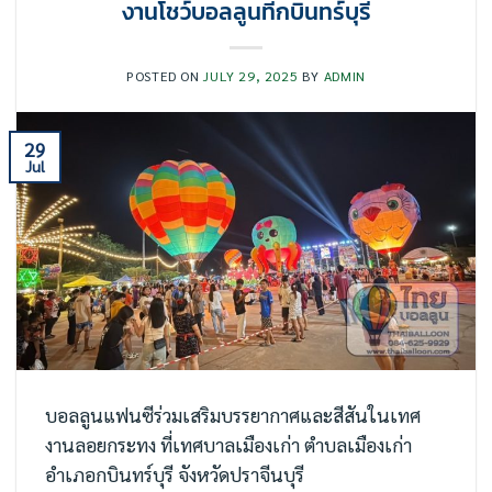
งานโชว์บอลลูนที่กบินทร์บุรี
POSTED ON
JULY 29, 2025
BY
ADMIN
29
Jul
บอลลูนแฟนซีร่วมเสริมบรรยากาศและสีสันในเทศ
งานลอยกระทง ที่เทศบาลเมืองเก่า ตำบลเมืองเก่า
อำเภอกบินทร์บุรี จังหวัดปราจีนบุรี