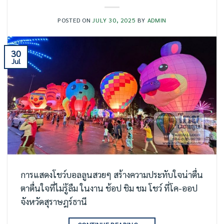
POSTED ON
JULY 30, 2025
BY
ADMIN
30
Jul
การแสดงโชว์บอลลูนสวยๆ สร้างความประทับใจน่าตื่น
ตาตื่นใจที่ไม่รู้ลืม ในงาน ช้อป ชิม ชม โชว์ ที่โค-ออป
จังหวัดสุราษฎร์ธานี