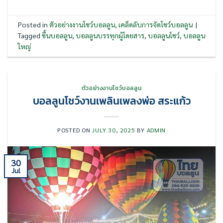
Posted in
ตัวอย่างงานโชว์บอลลูน
,
เคล็ดลับการจัดโชว์บอลลูน
|
Tagged
ขึ้นบอลลูน
,
บอลลูนบรรทุกผู้โดยสาร
,
บอลลูนโชว์
,
บอลลูน
ใหญ่
ตัวอย่างงานโชว์บอลลูน
บอลลูนโชว์งานเพลินเพลงพ่อ สระแก้ว
POSTED ON
JULY 30, 2025
BY
ADMIN
30
Jul